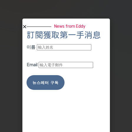
News from Eddy
訂閱獲取第一手消息
이름
Email